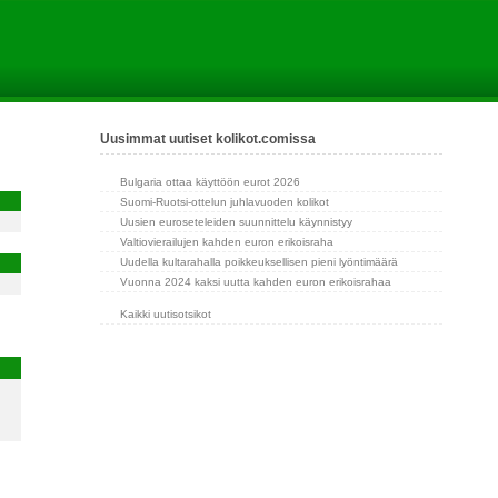
Uusimmat uutiset kolikot.comissa
Bulgaria ottaa käyttöön eurot 2026
Suomi-Ruotsi-ottelun juhlavuoden kolikot
Uusien euroseteleiden suunnittelu käynnistyy
Valtiovierailujen kahden euron erikoisraha
Uudella kultarahalla poikkeuksellisen pieni lyöntimäärä
Vuonna 2024 kaksi uutta kahden euron erikoisrahaa
Kaikki uutisotsikot