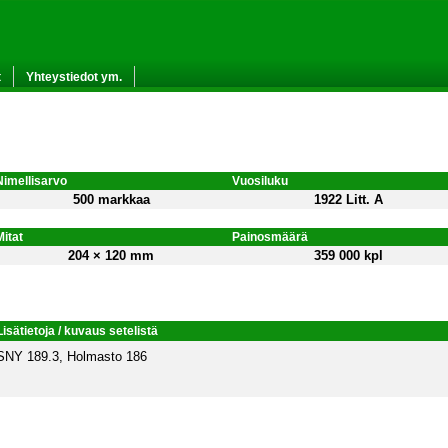
t
Yhteystiedot ym.
Nimellisarvo
Vuosiluku
500 markkaa
1922 Litt. A
Mitat
Painosmäärä
204 × 120 mm
359 000 kpl
Lisätietoja / kuvaus setelistä
SNY 189.3, Holmasto 186