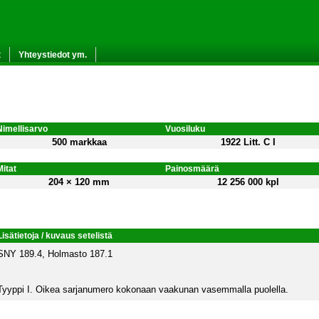
t
Yhteystiedot ym.
Nimellisarvo
Vuosiluku
500 markkaa
1922 Litt. C I
Mitat
Painosmäärä
204 × 120 mm
12 256 000 kpl
Lisätietoja / kuvaus setelistä
SNY 189.4, Holmasto 187.1
Tyyppi I. Oikea sarjanumero kokonaan vaakunan vasemmalla puolella.