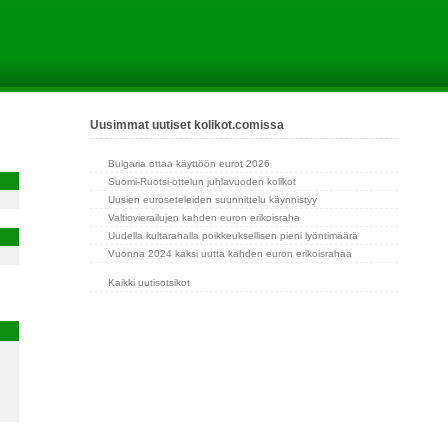
Uusimmat uutiset kolikot.comissa
Bulgaria ottaa käyttöön eurot 2026
Suomi-Ruotsi-ottelun juhlavuoden kolikot
Uusien euroseteleiden suunnittelu käynnistyy
Valtiovierailujen kahden euron erikoisraha
Uudella kultarahalla poikkeuksellisen pieni lyöntimäärä
Vuonna 2024 kaksi uutta kahden euron erikoisrahaa
Kaikki uutisotsikot