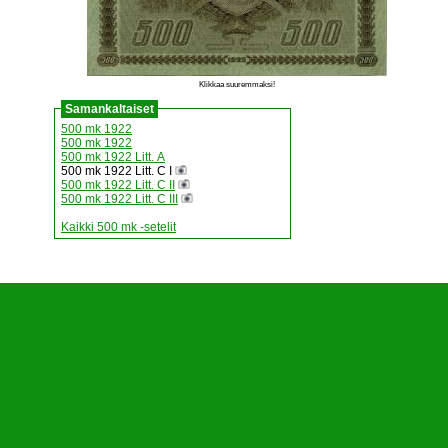
Klikkaa suuremmaksi!
Samankaltaiset
500 mk 1922
500 mk 1922
500 mk 1922 Litt. A
500 mk 1922 Litt. C I
500 mk 1922 Litt. C II
500 mk 1922 Litt. C III
Kaikki 500 mk -setelit