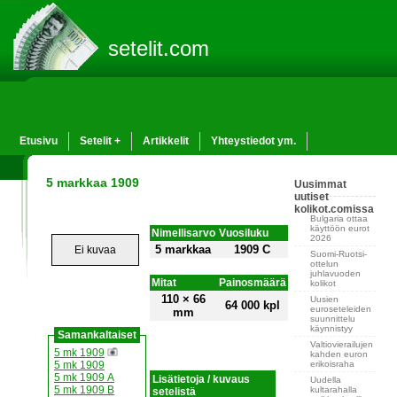
setelit.com
Etusivu
Setelit +
Artikkelit
Yhteystiedot ym.
5 markkaa 1909
Uusimmat
uutiset
kolikot.comissa
Bulgaria ottaa
käyttöön eurot
Nimellisarvo
Vuosiluku
2026
5 markkaa
1909 C
Ei kuvaa
Suomi-Ruotsi-
ottelun
juhlavuoden
Mitat
Painosmäärä
kolikot
110 × 66
Uusien
64 000 kpl
euroseteleiden
mm
suunnittelu
käynnistyy
Samankaltaiset
Valtiovierailujen
5 mk 1909
kahden euron
erikoisraha
5 mk 1909
5 mk 1909 A
Lisätietoja / kuvaus
Uudella
5 mk 1909 B
kultarahalla
setelistä