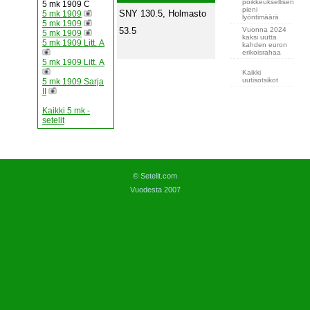
poikkeuksellisen
5 mk 1909 C
pieni
SNY 130.5, Holmasto
5 mk 1909
lyöntimäärä
5 mk 1909
Vuonna 2024
53.5
5 mk 1909
kaksi uutta
5 mk 1909 Litt. A
kahden euron
erikoisrahaa
5 mk 1909 Litt. A
Kaikki
uutisotsikot
5 mk 1909 Sarja
II
Kaikki 5 mk -
setelit
© Setelit.com
Vuodesta 2007