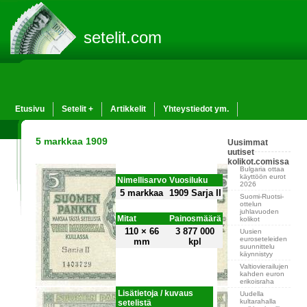
setelit.com
Etusivu
Setelit +
Artikkelit
Yhteystiedot ym.
5 markkaa 1909
Uusimmat
uutiset
kolikot.comissa
Bulgaria ottaa
käyttöön eurot
Nimellisarvo
Vuosiluku
2026
5 markkaa
1909 Sarja II
Suomi-Ruotsi-
ottelun
juhlavuoden
Mitat
Painosmäärä
kolikot
110 × 66
3 877 000
Uusien
euroseteleiden
mm
kpl
suunnittelu
käynnistyy
Valtiovierailujen
kahden euron
erikoisraha
Lisätietoja / kuvaus
Uudella
kultarahalla
setelistä