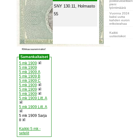
poikkeuksellisen
pieni
SNY 130.11, Holmasto
lyöntimäärä
Vuonna 2024
55
kaksi uutta
kahden euron
erikoisrahaa
Kaikki
uutisotsikot
Klikkaa suuremmaksi!
Samankaltaiset
5 mk 1909
5 mk 1909
5 mk 1909 A
5 mk 1909 B
5 mk 1909 C
5 mk 1909
5 mk 1909
5 mk 1909
5 mk 1909 Litt. A
5 mk 1909 Litt. A
5 mk 1909 Sarja
II
Kaikki 5 mk -
setelit