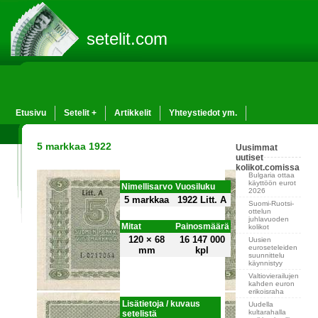
setelit.com
Etusivu
Setelit +
Artikkelit
Yhteystiedot ym.
5 markkaa 1922
Uusimmat
uutiset
kolikot.comissa
Bulgaria ottaa
käyttöön eurot
Nimellisarvo
Vuosiluku
2026
5 markkaa
1922 Litt. A
Suomi-Ruotsi-
ottelun
juhlavuoden
Mitat
Painosmäärä
kolikot
120 × 68
16 147 000
Uusien
euroseteleiden
mm
kpl
suunnittelu
käynnistyy
Valtiovierailujen
kahden euron
erikoisraha
Lisätietoja / kuvaus
Uudella
kultarahalla
setelistä