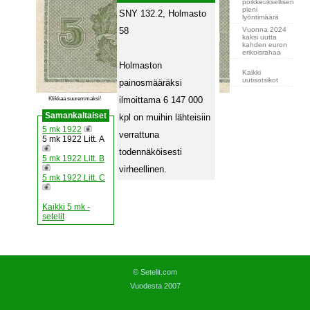
poikkeuksellisen
pieni
SNY 132.2, Holmasto
lyöntimäärä
Vuonna 2024
58
kaksi uutta
kahden euron
erikoisrahaa
Holmaston
Kaikki
uutisotsikot
painosmääräksi
Klikkaa suuremmaksi!
ilmoittama 6 147 000
Samankaltaiset
kpl on muihin lähteisiin
5 mk 1922
verrattuna
5 mk 1922 Litt. A
todennäköisesti
5 mk 1922 Litt. B
virheellinen.
5 mk 1922 Litt. C
Kaikki 5 mk -
setelit
© Setelit.com
Vuodesta 2007