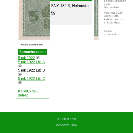
poikkeuksellisen
pieni
SNY 132.3, Holmasto
lyöntimäärä
Vuonna 2024
59
kaksi uutta
kahden euron
erikoisrahaa
Kaikki
uutisotsikot
Klikkaa suuremmaksi!
Samankaltaiset
5 mk 1922
5 mk 1922 Litt. A
5 mk 1922 Litt. B
5 mk 1922 Litt. C
Kaikki 5 mk -
setelit
© Setelit.com
Vuodesta 2007