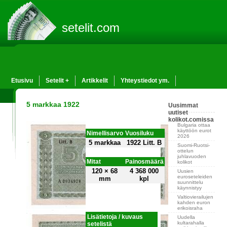
setelit.com
Etusivu
Setelit +
Artikkelit
Yhteystiedot ym.
5 markkaa 1922
Uusimmat
uutiset
kolikot.comissa
Bulgaria ottaa
käyttöön eurot
Nimellisarvo
Vuosiluku
2026
5 markkaa
1922 Litt. B
Suomi-Ruotsi-
ottelun
juhlavuoden
Mitat
Painosmäärä
kolikot
120 × 68
4 368 000
Uusien
euroseteleiden
mm
kpl
suunnittelu
käynnistyy
Valtiovierailujen
kahden euron
erikoisraha
Lisätietoja / kuvaus
Uudella
kultarahalla
setelistä