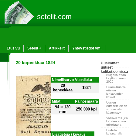
setelit.com
Etusivu
Setelit +
Artikkelit
Yhteystiedot ym.
20 kopeekkaa 1824
Uusimmat
uutiset
kolikot.comissa
Bulgaria ottaa
käyttöön eurot
Nimellisarvo
Vuosiluku
2026
20
Suomi-Ruotsi-
1824
kopeekkaa
ottelun
juhlavuoden
kolikot
Mitat
Painosmäärä
Uusien
euroseteleiden
94 × 120
250 000 kpl
suunnittelu
mm
käynnistyy
Valtiovierailujen
kahden euron
erikoisraha
Uudella
kultarahalla
Lisätietoja / kuvaus