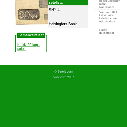
poikkeuksellisen
setelistä
pieni
lyöntimäärä
SNY 4
Vuonna 2024
kaksi uutta
kahden euron
erikoisrahaa
Helsingfors Bank.
Kaikki
uutisotsikot
Samankaltaiset
Kaikki 20 kop -
setelit
© Setelit.com
Vuodesta 2007