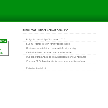
Uusimmat uutiset kolikot.comissa
Bulgaria ottaa käyttöön eurot 2026
linta
Suomi-Ruotsi-ottelun juhlavuoden kolikot
Uusien euroseteleiden suunnittelu käynnistyy
o
Valtiovierailujen kahden euron erikoisraha
at?
Uudella kultarahalla poikkeuksellisen pieni lyöntimäärä
Vuonna 2024 kaksi uutta kahden euron erikoisrahaa
Kaikki uutisotsikot