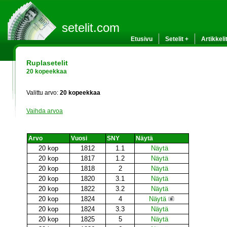
setelit.com
Etusivu
Setelit +
Artikkeli
Ruplasetelit
20 kopeekkaa
Valittu arvo:
20 kopeekkaa
Vaihda arvoa
Arvo
Vuosi
SNY
Näytä
20 kop
1812
1.1
Näytä
20 kop
1817
1.2
Näytä
20 kop
1818
2
Näytä
20 kop
1820
3.1
Näytä
20 kop
1822
3.2
Näytä
20 kop
1824
4
Näytä
20 kop
1824
3.3
Näytä
20 kop
1825
5
Näytä