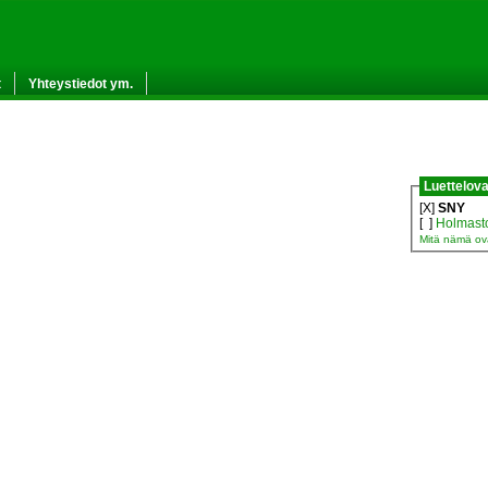
t
Yhteystiedot ym.
Luettelova
[X]
SNY
[ ]
Holmast
Mitä nämä ov