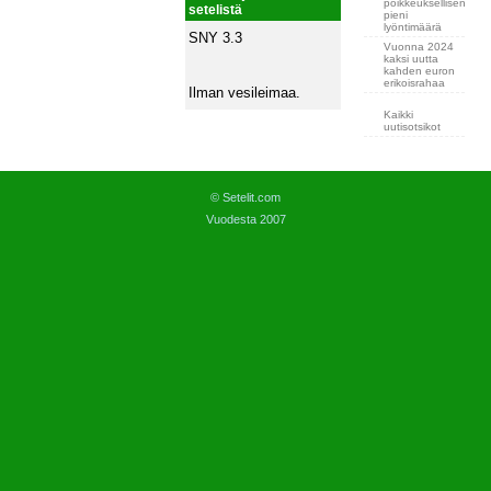
poikkeuksellisen
setelistä
pieni
lyöntimäärä
SNY 3.3
Vuonna 2024
kaksi uutta
kahden euron
erikoisrahaa
Ilman vesileimaa.
Kaikki
uutisotsikot
© Setelit.com
Vuodesta 2007