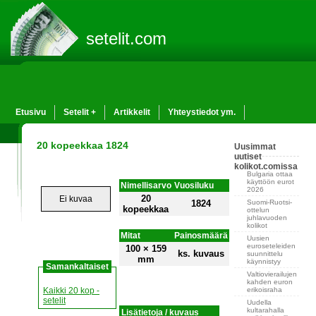
setelit.com
Etusivu
Setelit +
Artikkelit
Yhteystiedot ym.
20 kopeekkaa 1824
Uusimmat
uutiset
kolikot.comissa
Bulgaria ottaa
käyttöön eurot
Nimellisarvo
Vuosiluku
2026
20
Ei kuvaa
Suomi-Ruotsi-
1824
kopeekkaa
ottelun
juhlavuoden
kolikot
Mitat
Painosmäärä
Uusien
euroseteleiden
100 × 159
ks. kuvaus
suunnittelu
mm
käynnistyy
Samankaltaiset
Valtiovierailujen
kahden euron
erikoisraha
Kaikki 20 kop -
setelit
Uudella
kultarahalla
Lisätietoja / kuvaus