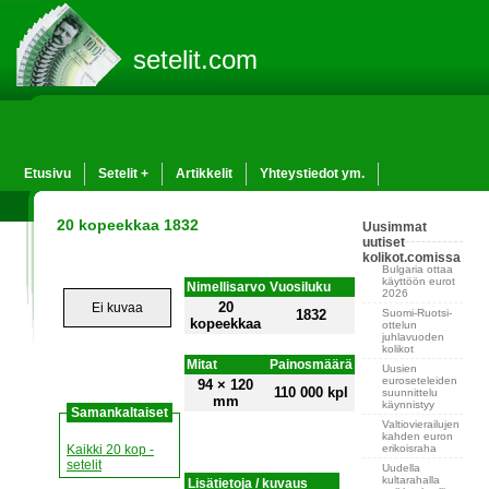
setelit.com
Etusivu
Setelit +
Artikkelit
Yhteystiedot ym.
20 kopeekkaa 1832
Uusimmat
uutiset
kolikot.comissa
Bulgaria ottaa
käyttöön eurot
Nimellisarvo
Vuosiluku
2026
20
Ei kuvaa
Suomi-Ruotsi-
1832
kopeekkaa
ottelun
juhlavuoden
kolikot
Mitat
Painosmäärä
Uusien
euroseteleiden
94 × 120
110 000 kpl
suunnittelu
mm
käynnistyy
Samankaltaiset
Valtiovierailujen
kahden euron
erikoisraha
Kaikki 20 kop -
setelit
Uudella
kultarahalla
Lisätietoja / kuvaus