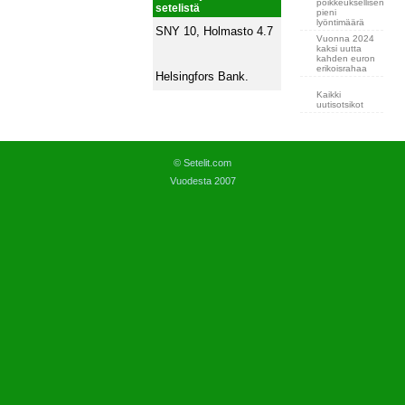
poikkeuksellisen
setelistä
pieni
lyöntimäärä
SNY 10, Holmasto 4.7
Vuonna 2024
kaksi uutta
kahden euron
erikoisrahaa
Helsingfors Bank.
Kaikki
uutisotsikot
© Setelit.com
Vuodesta 2007