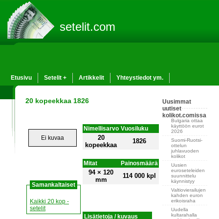
setelit.com
Etusivu
Setelit +
Artikkelit
Yhteystiedot ym.
20 kopeekkaa 1826
Uusimmat
uutiset
kolikot.comissa
Bulgaria ottaa
käyttöön eurot
Nimellisarvo
Vuosiluku
2026
20
Ei kuvaa
Suomi-Ruotsi-
1826
kopeekkaa
ottelun
juhlavuoden
kolikot
Mitat
Painosmäärä
Uusien
euroseteleiden
94 × 120
114 000 kpl
suunnittelu
mm
käynnistyy
Samankaltaiset
Valtiovierailujen
kahden euron
erikoisraha
Kaikki 20 kop -
setelit
Uudella
kultarahalla
Lisätietoja / kuvaus