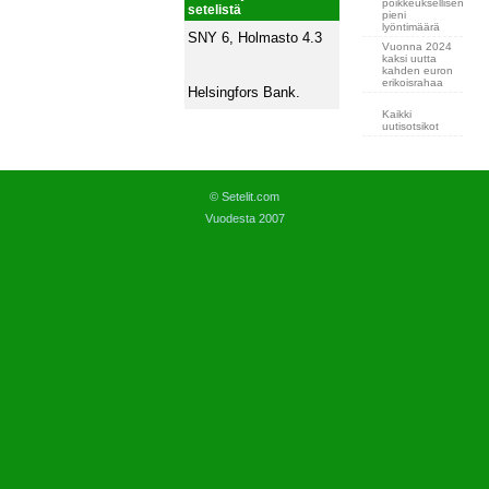
poikkeuksellisen
setelistä
pieni
lyöntimäärä
SNY 6, Holmasto 4.3
Vuonna 2024
kaksi uutta
kahden euron
erikoisrahaa
Helsingfors Bank.
Kaikki
uutisotsikot
© Setelit.com
Vuodesta 2007