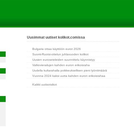
Uusimmat uutiset kolikot.comissa
Bulgaria ottaa käyttöön eurot 2026
Suomi-Ruotsi-ottelun juhlavuoden kolikot
Uusien euroseteleiden suunnittelu käynnistyy
Valtiovierailujen kahden euron erikoisraha
Uudella kultarahalla poikkeuksellisen pieni lyöntimäärä
Vuonna 2024 kaksi uutta kahden euron erikoisrahaa
Kaikki uutisotsikot