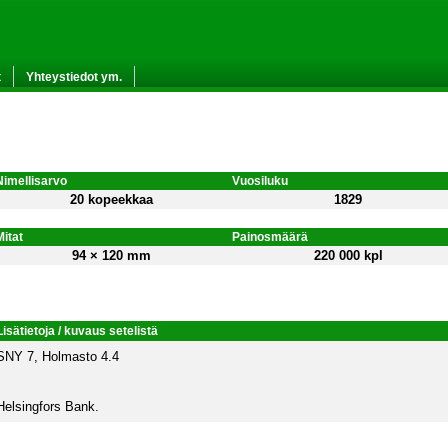
t
Yhteystiedot ym.
Nimellisarvo
Vuosiluku
20 kopeekkaa
1829
Mitat
Painosmäärä
94 × 120 mm
220 000 kpl
Lisätietoja / kuvaus setelistä
SNY 7, Holmasto 4.4
Helsingfors Bank.