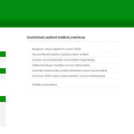
Uusimmat uutiset kolikot.comissa
Bulgaria ottaa käyttöön eurot 2026
Suomi-Ruotsi-ottelun juhlavuoden kolikot
Uusien euroseteleiden suunnittelu käynnistyy
Valtiovierailujen kahden euron erikoisraha
Uudella kultarahalla poikkeuksellisen pieni lyöntimäärä
Vuonna 2024 kaksi uutta kahden euron erikoisrahaa
Kaikki uutisotsikot