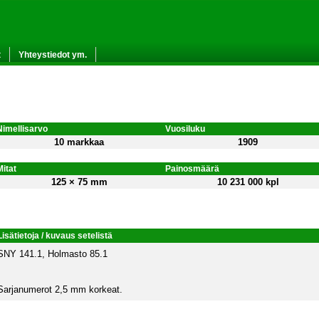
t
Yhteystiedot ym.
Nimellisarvo
Vuosiluku
10 markkaa
1909
Mitat
Painosmäärä
125 × 75 mm
10 231 000 kpl
Lisätietoja / kuvaus setelistä
SNY 141.1, Holmasto 85.1
Sarjanumerot 2,5 mm korkeat.