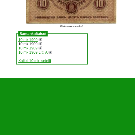
Klikkaa suuremmaksi!
Samankaltaiset
10 mk 1909
10 mk 1909
10 mk 1909
10 mk 1909 Litt. A
Kaikki 10 mk -setelit