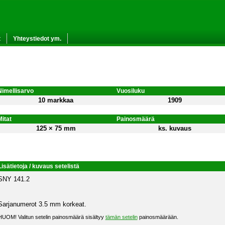
t
Yhteystiedot ym.
Nimellisarvo
Vuosiluku
10 markkaa
1909
Mitat
Painosmäärä
125 × 75 mm
ks. kuvaus
Lisätietoja / kuvaus setelistä
SNY 141.2
Sarjanumerot 3.5 mm korkeat.
HUOM! Valitun setelin painosmäärä sisältyy
tämän setelin
painosmäärään.