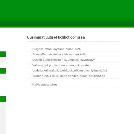
Uusimmat uutiset kolikot.comissa
Bulgaria ottaa käyttöön eurot 2026
Suomi-Ruotsi-ottelun juhlavuoden kolikot
Uusien euroseteleiden suunnittelu käynnistyy
Valtiovierailujen kahden euron erikoisraha
Uudella kultarahalla poikkeuksellisen pieni lyöntimäärä
Vuonna 2024 kaksi uutta kahden euron erikoisrahaa
Kaikki uutisotsikot