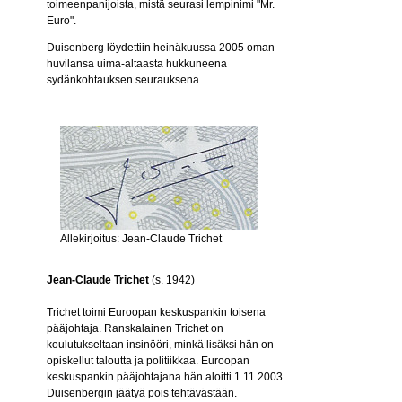
toimeenpanijoista, mistä seurasi lempinimi "Mr.
Euro".
Duisenberg löydettiin heinäkuussa 2005 oman
huvilansa uima-altaasta hukkuneena
sydänkohtauksen seurauksena.
Allekirjoitus: Jean-Claude Trichet
Jean-Claude Trichet
(s. 1942)
Trichet toimi Euroopan keskuspankin toisena
pääjohtaja. Ranskalainen Trichet on
koulutukseltaan insinööri, minkä lisäksi hän on
opiskellut taloutta ja politiikkaa. Euroopan
keskuspankin pääjohtajana hän aloitti 1.11.2003
Duisenbergin jäätyä pois tehtävästään.