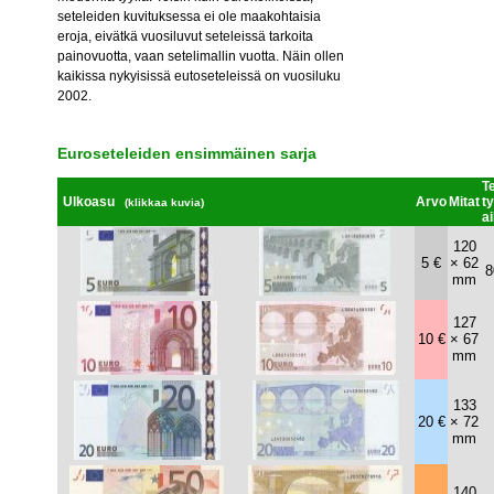
seteleiden kuvituksessa ei ole maakohtaisia
eroja, eivätkä vuosiluvut seteleissä tarkoita
painovuotta, vaan setelimallin vuotta. Näin ollen
kaikissa nykyisissä eutoseteleissä on vuosiluku
2002.
Euroseteleiden ensimmäinen sarja
T
Ulkoasu
Arvo
Mitat
ty
(klikkaa kuvia)
a
120
5 €
× 62
8
mm
127
10 €
× 67
mm
133
20 €
× 72
mm
140