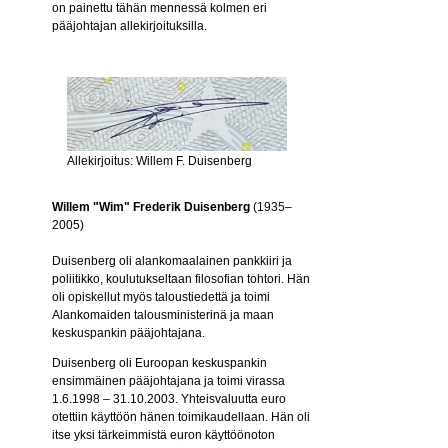
on painettu tähän mennessä kolmen eri
pääjohtajan allekirjoituksilla.
Allekirjoitus: Willem F. Duisenberg
Willem "Wim" Frederik Duisenberg
(1935–
2005)
Duisenberg oli alankomaalainen pankkiiri ja
poliitikko, koulutukseltaan filosofian tohtori. Hän
oli opiskellut myös taloustiedettä ja toimi
Alankomaiden talousministerinä ja maan
keskuspankin pääjohtajana.
Duisenberg oli Euroopan keskuspankin
ensimmäinen pääjohtajana ja toimi virassa
1.6.1998 – 31.10.2003. Yhteisvaluutta euro
otettiin käyttöön hänen toimikaudellaan. Hän oli
itse yksi tärkeimmistä euron käyttöönoton