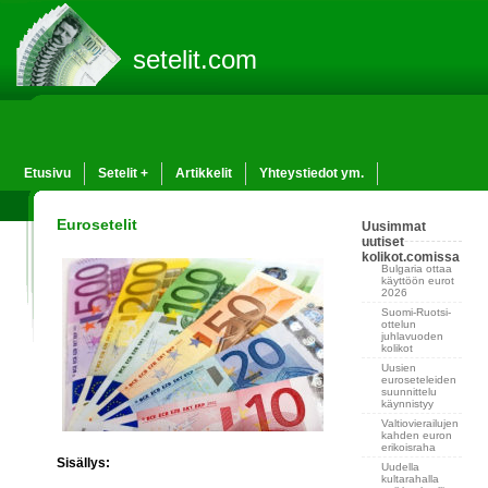
setelit.com
Etusivu
Setelit +
Artikkelit
Yhteystiedot ym.
Eurosetelit
Uusimmat
uutiset
kolikot.comissa
Bulgaria ottaa
käyttöön eurot
2026
Suomi-Ruotsi-
ottelun
juhlavuoden
kolikot
Uusien
euroseteleiden
suunnittelu
käynnistyy
Valtiovierailujen
kahden euron
erikoisraha
Sisällys:
Uudella
kultarahalla