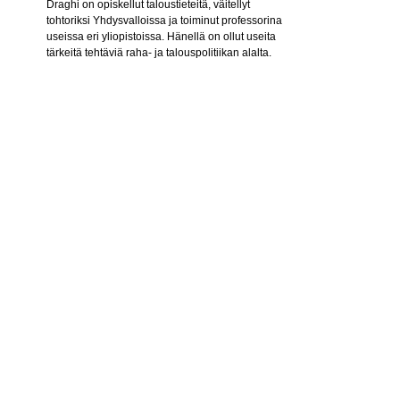
Draghi on opiskellut taloustieteitä, väitellyt
tohtoriksi Yhdysvalloissa ja toiminut professorina
useissa eri yliopistoissa. Hänellä on ollut useita
tärkeitä tehtäviä raha- ja talouspolitiikan alalta.