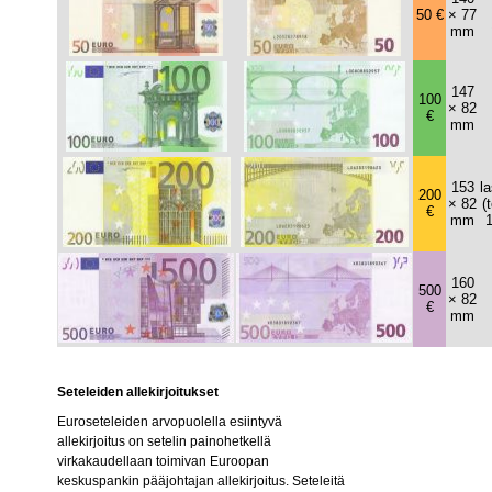
50 €
× 77
mm
147
100
× 82
€
mm
153
la
200
× 82
(
€
mm
1
160
500
× 82
€
mm
Seteleiden allekirjoitukset
Euroseteleiden arvopuolella esiintyvä
allekirjoitus on setelin painohetkellä
virkakaudellaan toimivan Euroopan
keskuspankin pääjohtajan allekirjoitus. Seteleitä