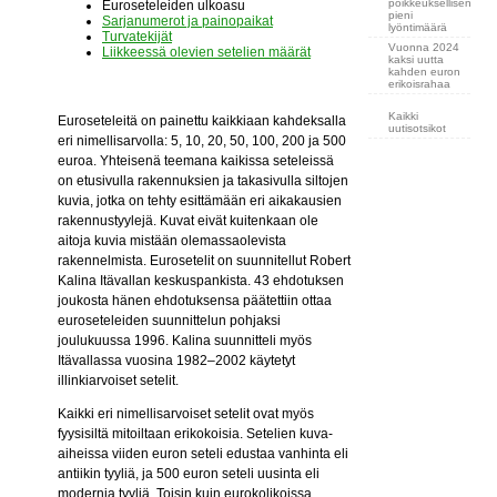
poikkeuksellisen
Euroseteleiden ulkoasu
pieni
Sarjanumerot ja painopaikat
lyöntimäärä
Turvatekijät
Vuonna 2024
Liikkeessä olevien setelien määrät
kaksi uutta
kahden euron
erikoisrahaa
Kaikki
Euroseteleitä on painettu kaikkiaan kahdeksalla
uutisotsikot
eri nimellisarvolla: 5, 10, 20, 50, 100, 200 ja 500
euroa. Yhteisenä teemana kaikissa seteleissä
on etusivulla rakennuksien ja takasivulla siltojen
kuvia, jotka on tehty esittämään eri aikakausien
rakennustyylejä. Kuvat eivät kuitenkaan ole
aitoja kuvia mistään olemassaolevista
rakennelmista. Eurosetelit on suunnitellut Robert
Kalina Itävallan keskuspankista. 43 ehdotuksen
joukosta hänen ehdotuksensa päätettiin ottaa
euroseteleiden suunnittelun pohjaksi
joulukuussa 1996. Kalina suunnitteli myös
Itävallassa vuosina 1982–2002 käytetyt
illinkiarvoiset setelit.
Kaikki eri nimellisarvoiset setelit ovat myös
fyysisiltä mitoiltaan erikokoisia. Setelien kuva-
aiheissa viiden euron seteli edustaa vanhinta eli
antiikin tyyliä, ja 500 euron seteli uusinta eli
modernia tyyliä. Toisin kuin eurokolikoissa,