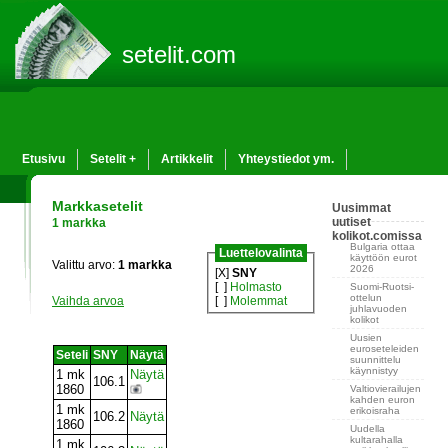
setelit.com
Etusivu
Setelit +
Artikkelit
Yhteystiedot ym.
Markkasetelit
Uusimmat
uutiset
1 markka
kolikot.comissa
Bulgaria ottaa
Luettelovalinta
käyttöön eurot
Valittu arvo:
1 markka
2026
[X]
SNY
[ ]
Holmasto
Suomi-Ruotsi-
ottelun
Vaihda arvoa
[ ]
Molemmat
juhlavuoden
kolikot
Uusien
euroseteleiden
Seteli
SNY
Näytä
suunnittelu
käynnistyy
1 mk
Näytä
106.1
1860
Valtiovierailujen
kahden euron
1 mk
erikoisraha
106.2
Näytä
1860
Uudella
kultarahalla
1 mk