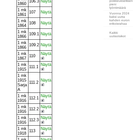
106.3
Näytä
poikkeuksellisen
1860
pieni
lyöntimäärä
1 mk
107
Näytä
Vuonna 2024
1861
kaksi uutta
kahden euron
1 mk
108
Näytä
erikoisrahaa
1864
1 mk
Kaikki
109.1
Näytä
1866
uutisotsikot
1 mk
109.2
Näytä
1866
1 mk
Näytä
110
1867
1 mk
Näytä
111.1
1915
1 mk
1915
Näytä
111.2
Sarja
A
1 mk
Näytä
112.1
1916
1 mk
Näytä
112.2
1916
1 mk
Näytä
112.3
1916
1 mk
Näytä
113
1918
1 mk
Näytä