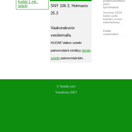
poikkeuksellisen
Kaikki 1 mk -
pieni
SNY 106.3, Holmasto
setelit
lyöntimäärä
Vuonna 2024
25.3
kaksi uutta
kahden euron
erikoisrahaa
Vaakunakuvio
Kaikki
uutisotsikot
vesileimalla.
HUOM! Valitun setelin
painosmäärä sisältyy
tämän
setelin
painosmäärään.
© Setelit.com
Vuodesta 2007