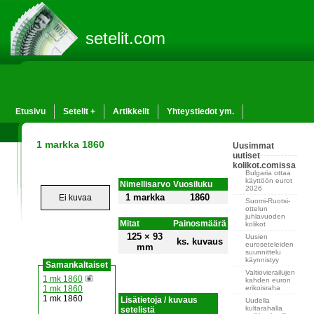
setelit.com
Etusivu
Setelit +
Artikkelit
Yhteystiedot ym.
1 markka 1860
Uusimmat
uutiset
kolikot.comissa
Bulgaria ottaa
käyttöön eurot
Nimellisarvo
Vuosiluku
2026
1 markka
1860
Ei kuvaa
Suomi-Ruotsi-
ottelun
juhlavuoden
Mitat
Painosmäärä
kolikot
125 × 93
Uusien
ks. kuvaus
euroseteleiden
mm
suunnittelu
käynnistyy
Samankaltaiset
Valtiovierailujen
1 mk 1860
kahden euron
erikoisraha
1 mk 1860
1 mk 1860
Lisätietoja / kuvaus
Uudella
kultarahalla
setelistä