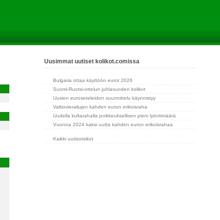
Uusimmat uutiset kolikot.comissa
Bulgaria ottaa käyttöön eurot 2026
Suomi-Ruotsi-ottelun juhlavuoden kolikot
Uusien euroseteleiden suunnittelu käynnistyy
Valtiovierailujen kahden euron erikoisraha
Uudella kultarahalla poikkeuksellisen pieni lyöntimäärä
Vuonna 2024 kaksi uutta kahden euron erikoisrahaa
Kaikki uutisotsikot