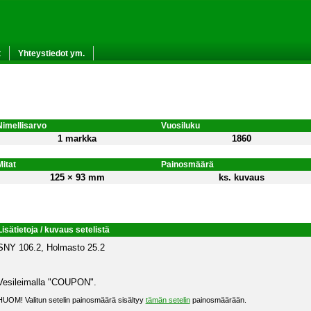
t
Yhteystiedot ym.
Nimellisarvo
Vuosiluku
1 markka
1860
Mitat
Painosmäärä
125 × 93 mm
ks. kuvaus
Lisätietoja / kuvaus setelistä
SNY 106.2, Holmasto 25.2
Vesileimalla "COUPON".
HUOM! Valitun setelin painosmäärä sisältyy
tämän setelin
painosmäärään.