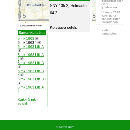
poikkeuksellisen
pieni
SNY 135.2, Holmasto
lyöntimäärä
Vuonna 2024
64.2
kaksi uutta
kahden euron
erikoisrahaa
Klikkaa suuremmaksi!
Korvaava seteli.
Kaikki
Samankaltaiset
uutisotsikot
5 mk 1963
5 mk 1963 *
5 mk 1963 Litt. A
5 mk 1963 Litt. A
*
5 mk 1963 Litt. B
5 mk 1963 Litt. B
*
5 mk 1963 Litt. B I
5 mk 1963 Litt. A
T
Kaikki 5 mk -
setelit
© Setelit.com