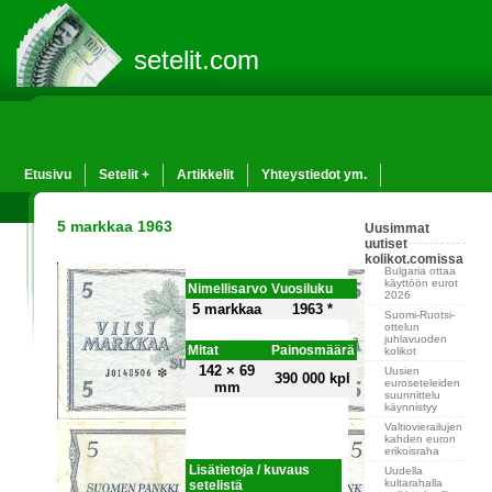
setelit.com
Etusivu
Setelit +
Artikkelit
Yhteystiedot ym.
5 markkaa 1963
Uusimmat
uutiset
kolikot.comissa
Bulgaria ottaa
käyttöön eurot
Nimellisarvo
Vuosiluku
2026
5 markkaa
1963 *
Suomi-Ruotsi-
ottelun
juhlavuoden
Mitat
Painosmäärä
kolikot
142 × 69
Uusien
390 000 kpl
euroseteleiden
mm
suunnittelu
käynnistyy
Valtiovierailujen
kahden euron
erikoisraha
Lisätietoja / kuvaus
Uudella
kultarahalla
setelistä