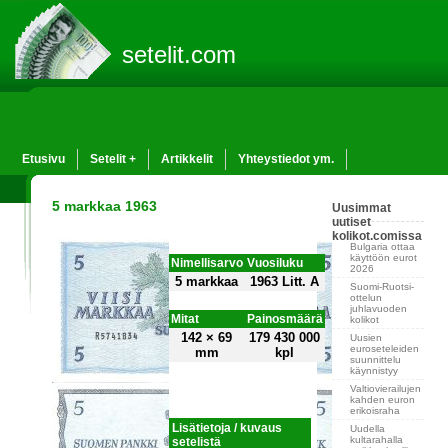
setelit.com
Etusivu
Setelit +
Artikkelit
Yhteystiedot ym.
5 markkaa 1963
Uusimmat
uutiset
kolikot.comissa
Bulgaria ottaa
käyttöön eurot
Nimellisarvo
Vuosiluku
2026
5 markkaa
1963 Litt. A
Suomi-Ruotsi-
ottelun
juhlavuoden
Mitat
Painosmäärä
kolikot
142 × 69
179 430 000
Uusien
euroseteleiden
mm
kpl
suunnittelu
käynnistyy
Valtiovierailujen
kahden euron
erikoisraha
Lisätietoja / kuvaus
Uudella
kultarahalla
setelistä