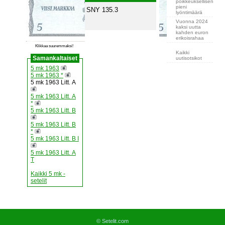
poikkeuksellisen
pieni
SNY 135.3
lyöntimäärä
Vuonna 2024
kaksi uutta
kahden euron
erikoisrahaa
Klikkaa suuremmaksi!
Kaikki
Samankaltaiset
uutisotsikot
5 mk 1963
5 mk 1963 *
5 mk 1963 Litt. A
5 mk 1963 Litt. A
*
5 mk 1963 Litt. B
5 mk 1963 Litt. B
*
5 mk 1963 Litt. B I
5 mk 1963 Litt. A
T
Kaikki 5 mk -
setelit
© Setelit.com