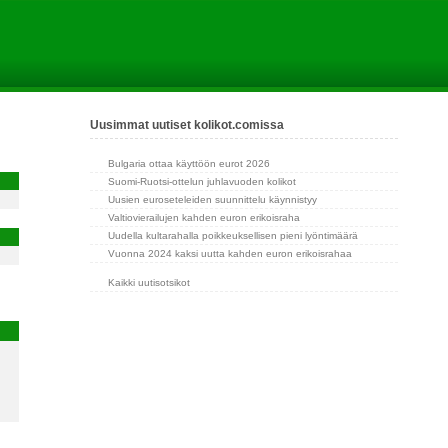
Uusimmat uutiset kolikot.comissa
Bulgaria ottaa käyttöön eurot 2026
Suomi-Ruotsi-ottelun juhlavuoden kolikot
Uusien euroseteleiden suunnittelu käynnistyy
Valtiovierailujen kahden euron erikoisraha
Uudella kultarahalla poikkeuksellisen pieni lyöntimäärä
Vuonna 2024 kaksi uutta kahden euron erikoisrahaa
Kaikki uutisotsikot