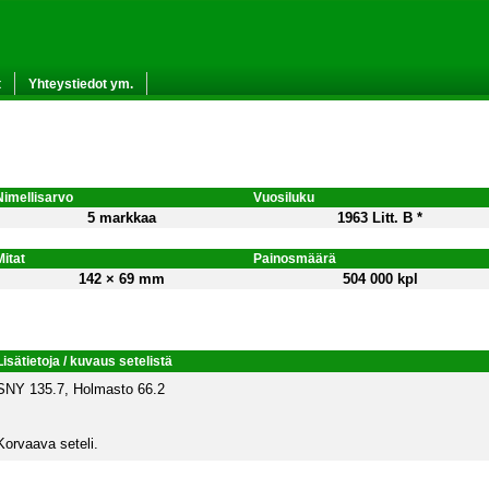
t
Yhteystiedot ym.
Nimellisarvo
Vuosiluku
5 markkaa
1963 Litt. B *
Mitat
Painosmäärä
142 × 69 mm
504 000 kpl
Lisätietoja / kuvaus setelistä
SNY 135.7, Holmasto 66.2
Korvaava seteli.