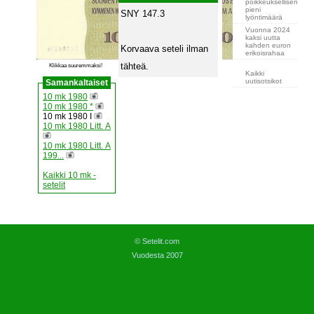
poikkeuksellisen
pieni
SNY 147.3
lyöntimäärä
Vuonna 2024
kaksi uutta
kahden euron
Korvaava seteli ilman
erikoisrahaa
tähteä.
Klikkaa suuremmaksi!
Kaikki
uutisotsikot
Samankaltaiset
10 mk 1980
10 mk 1980 *
10 mk 1980 I
10 mk 1980 Litt. A
10 mk 1980 Litt. A
199...
Kaikki 10 mk -
setelit
© Setelit.com
Vuodesta 2007