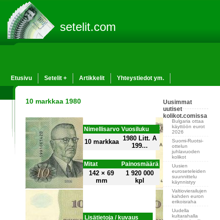
setelit.com
Etusivu
Setelit +
Artikkelit
Yhteystiedot ym.
10 markkaa 1980
Uusimmat
uutiset
kolikot.comissa
Bulgaria ottaa
käyttöön eurot
Nimellisarvo
Vuosiluku
2026
1980 Litt. A
Suomi-Ruotsi-
10 markkaa
199...
ottelun
juhlavuoden
kolikot
Mitat
Painosmäärä
Uusien
euroseteleiden
142 × 69
1 920 000
suunnittelu
mm
kpl
käynnistyy
Valtiovierailujen
kahden euron
erikoisraha
Uudella
kultarahalla
Lisätietoja / kuvaus