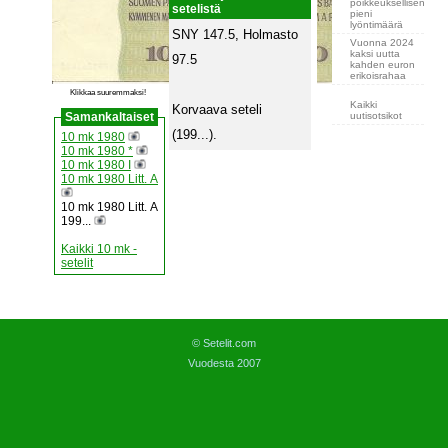
poikkeuksellisen
setelistä
pieni
lyöntimäärä
SNY 147.5, Holmasto
Vuonna 2024
kaksi uutta
97.5
kahden euron
erikoisrahaa
Klikkaa suuremmaksi!
Kaikki
Korvaava seteli
uutisotsikot
Samankaltaiset
(199...).
10 mk 1980
10 mk 1980 *
10 mk 1980 I
10 mk 1980 Litt. A
10 mk 1980 Litt. A
199...
Kaikki 10 mk -
setelit
© Setelit.com
Vuodesta 2007